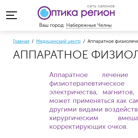
сеть салонов
Ваш город:
Набережные Челны
Главная
/
Медицинский центр
/ Аппаратное физиолеч
АППАРАТНОЕ ФИЗИО
Аппаратное лечени
физиотерапевтическо
электричества, магнитов
может применяться как сам
другими видами воздейств
хирургическим вме
корректирующих очков.