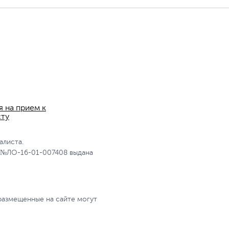
я на прием к
сту
алиста.
 №ЛО-16-01-007408 выдана
размещенные на сайте могут