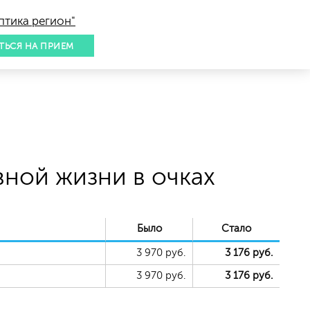
птика регион"
ТЬСЯ НА ПРИЕМ
вной жизни в очках
Было
Стало
3 970
руб.
3 176
руб.
3 970
руб.
3 176
руб.