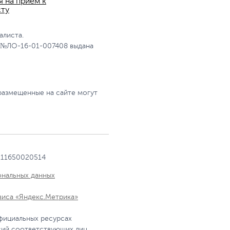
я на прием к
сту
алиста.
 №ЛО-16-01-007408 выдана
размещенные на сайте могут
111650020514
ональных данных
виса «Яндекс.Метрика»
фициальных ресурсах
сий соответствующих лиц.