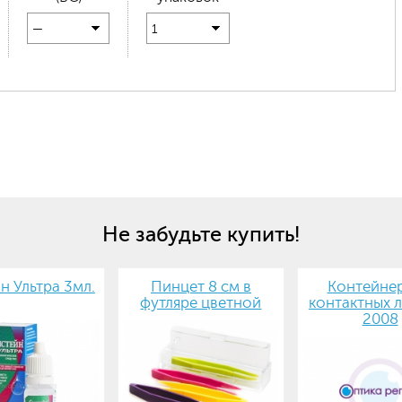
—
1
Не забудьте купить!
н Ультра 3мл.
Пинцет 8 см в
Контейнер
футляре цветной
контактных л
2008