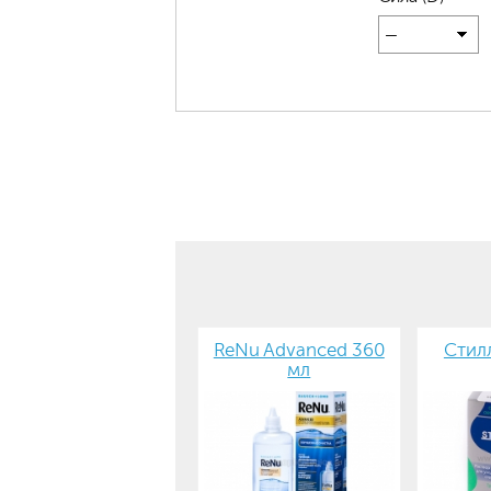
—
ReNu Advanced 360
Стилл
мл