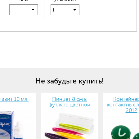
—
1
Не забудьте купить!
авит 10 мл.
Пинцет 8 см в
Контейнер
футляре цветной
контактных л
2012