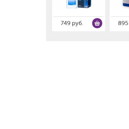
749 руб.
895