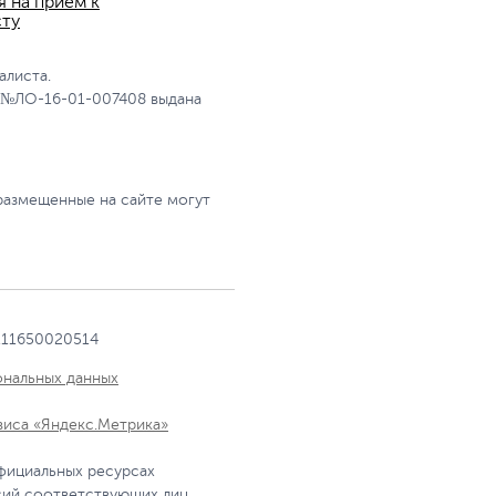
я на прием к
сту
алиста.
 №ЛО-16-01-007408 выдана
размещенные на сайте могут
111650020514
ональных данных
виса «Яндекс.Метрика»
фициальных ресурсах
сий соответствующих лиц.