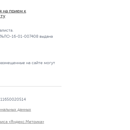
я на прием к
сту
алиста.
 №ЛО-16-01-007408 выдана
размещенные на сайте могут
111650020514
ональных данных
виса «Яндекс.Метрика»