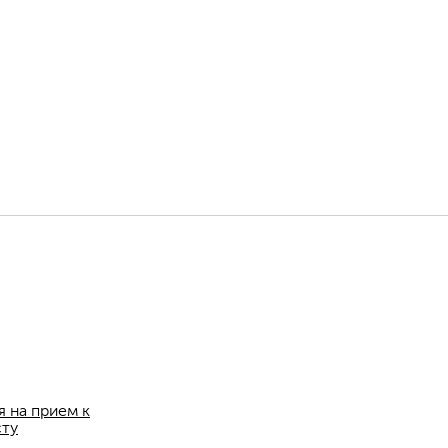
я на прием к
сту