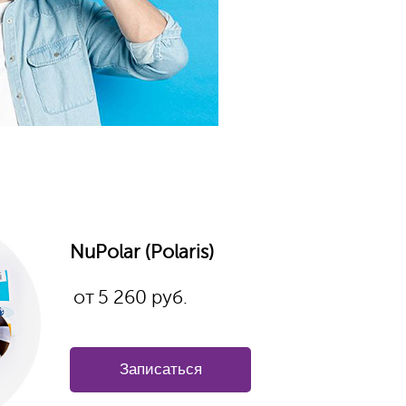
NuPolar (Polaris)
от
5 260
руб.
Записаться