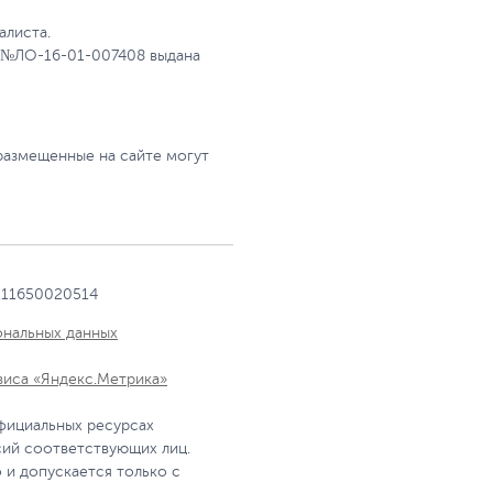
алиста.
 №ЛО-16-01-007408 выдана
размещенные на сайте могут
111650020514
ональных данных
виса «Яндекс.Метрика»
фициальных ресурсах
сий соответствующих лиц.
 и допускается только с