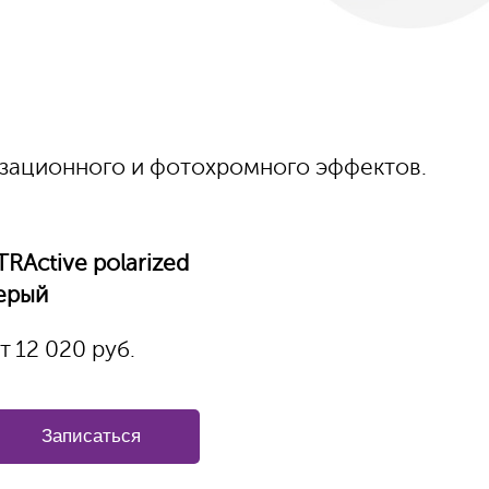
зационного и фотохромного эффектов.
TRActive polarized
ерый
т
12 020
руб.
Записаться