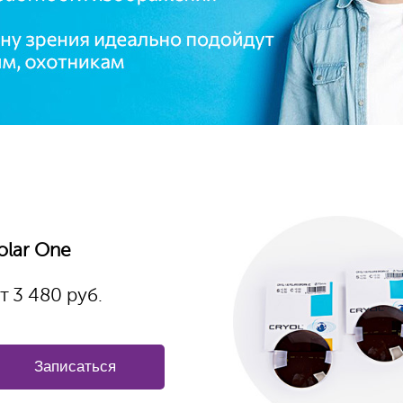
olar One
т
3 480
руб.
Записаться