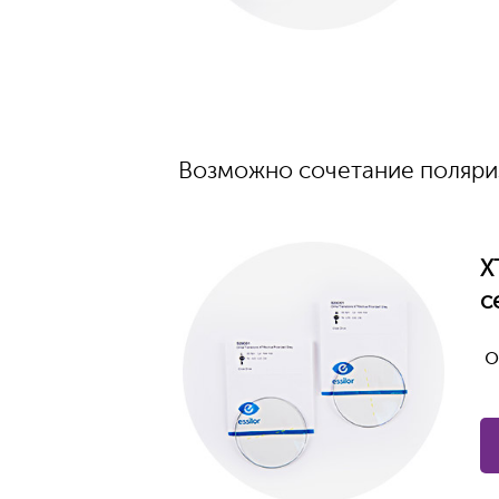
Возможно сочетание поляри
X
с
о