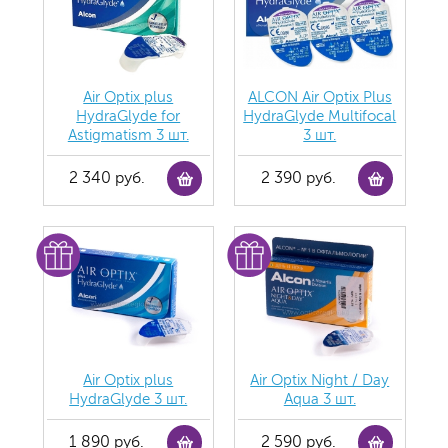
Air Optix plus
ALCON Air Optix Plus
HydraGlyde for
HydraGlyde Multifocal
Astigmatism 3 шт.
3 шт.
2 340 руб.
2 390 руб.
Air Optix plus
Air Optix Night / Day
HydraGlyde 3 шт.
Aqua 3 шт.
1 890 руб.
2 590 руб.