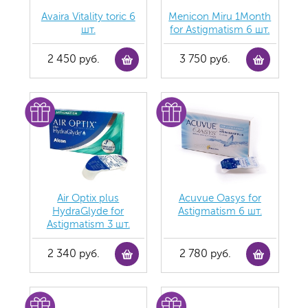
Avaira Vitality toric 6
Menicon Miru 1Month
шт.
for Astigmatism 6 шт.
2 450 руб.
3 750 руб.
Air Optix plus
Acuvue Oasys for
HydraGlyde for
Astigmatism 6 шт.
Astigmatism 3 шт.
2 340 руб.
2 780 руб.