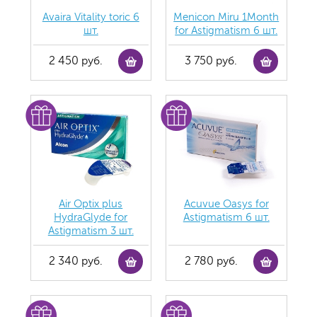
Avaira Vitality toric 6
Menicon Miru 1Month
шт.
for Astigmatism 6 шт.
2 450 руб.
3 750 руб.
Air Optix plus
Acuvue Oasys for
HydraGlyde for
Astigmatism 6 шт.
Astigmatism 3 шт.
2 340 руб.
2 780 руб.