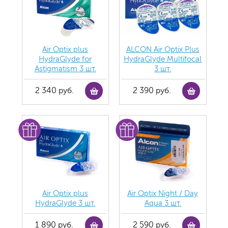
Air Optix plus
ALCON Air Optix Plus
HydraGlyde for
HydraGlyde Multifocal
Astigmatism 3 шт.
3 шт.
2 340 руб.
2 390 руб.
Air Optix plus
Air Optix Night / Day
HydraGlyde 3 шт.
Aqua 3 шт.
1 890 руб.
2 590 руб.