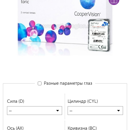
Разные параметры глаз
Сила (D)
Цилиндр (CYL)
—
—
Ось (AX)
Кривизна (BC)