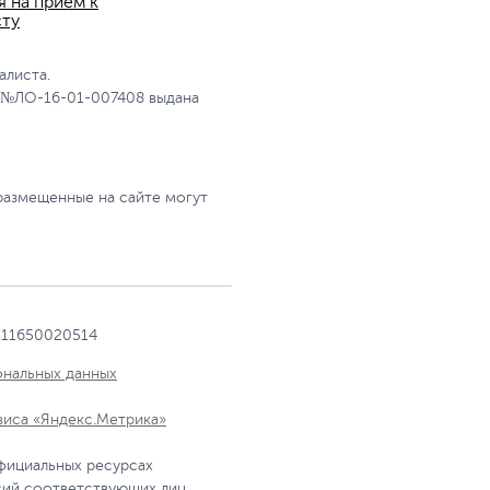
я на прием к
сту
алиста.
 №ЛО-16-01-007408 выдана
размещенные на сайте могут
111650020514
ональных данных
виса «Яндекс.Метрика»
фициальных ресурсах
сий соответствующих лиц.