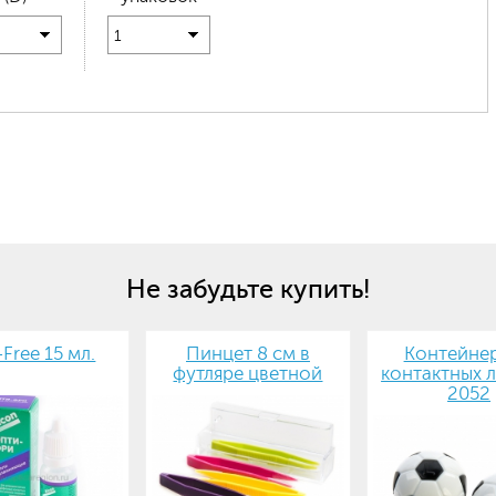
1
Не забудьте купить!
-Free 15 мл.
Пинцет 8 см в
Контейнер
футляре цветной
контактных л
2052