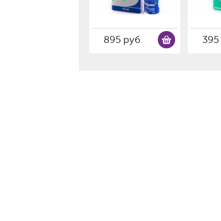
895 руб.
395