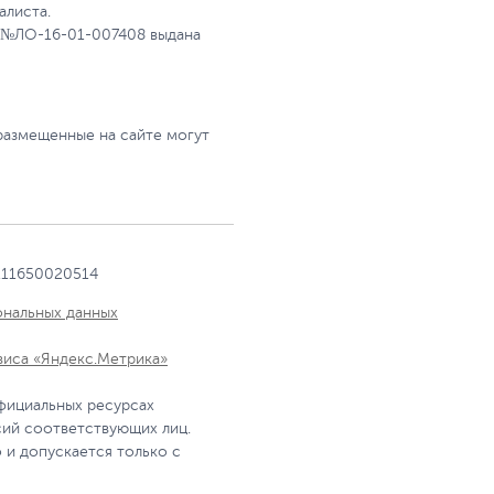
алиста.
 №ЛО-16-01-007408 выдана
размещенные на сайте могут
111650020514
ональных данных
виса «Яндекс.Метрика»
фициальных ресурсах
сий соответствующих лиц.
 и допускается только с