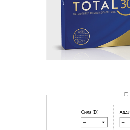
Сила (D)
Адди
—
—