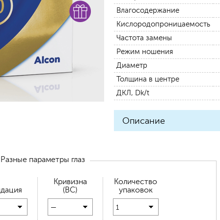
Влагосодержание
Кислородопроницаемость
Частота замены
Режим ношения
Диаметр
Толщина в центре
ДКЛ, Dk/t
Описание
Разные параметры глаз
Кривизна
Количество
дация
(BC)
упаковок
—
1