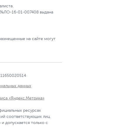
алиста.
 №ЛО-16-01-007408 выдана
размещенные на сайте могут
111650020514
ональных данных
виса «Яндекс.Метрика»
фициальных ресурсах
сий соответствующих лиц.
 и допускается только с