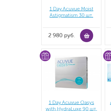
1 Day Acuvue Moist
Аstigmatism 30 шт.
2 980 руб.
1 Day Acuvue Oasys
with HydraLuxe 90 шт.