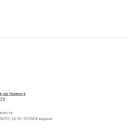
я на прием к
сту
алиста.
 №ЛО-16-01-007408 выдана