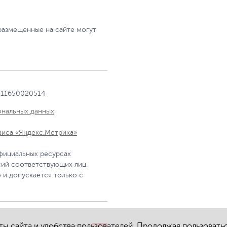
размещенные на сайте могут
111650020514
ональных данных
виса «Яндекс.Метрика»
фициальных ресурсах
сий соответствующих лиц.
 и допускается только с
ы сайта и удобства пользователей. Продолжая пользоватьс
Создание сайта