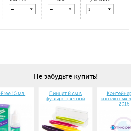
—
—
1
Не забудьте купить!
-Free 15 мл.
Пинцет 8 см в
Контейнер
футляре цветной
контактных л
2016