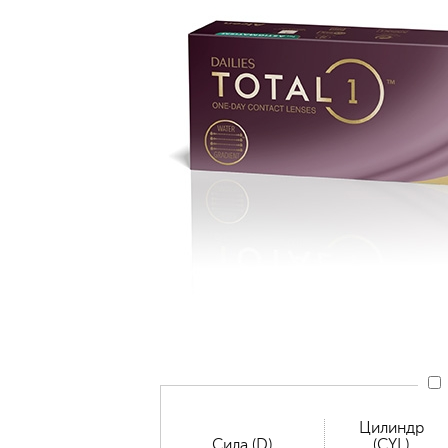
Цилиндр
Сила (D)
(CYL)