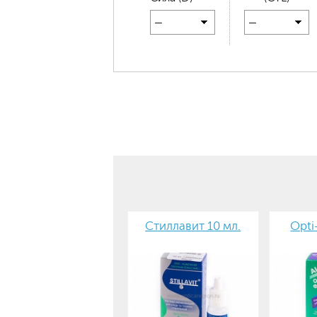
—
—
Стиллавит 10 мл.
Opti