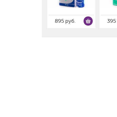
895 руб.
395