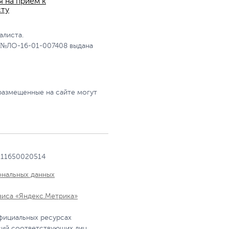
я на прием к
сту
алиста.
 №ЛО-16-01-007408 выдана
размещенные на сайте могут
111650020514
ональных данных
виса «Яндекс.Метрика»
фициальных ресурсах
сий соответствующих лиц.