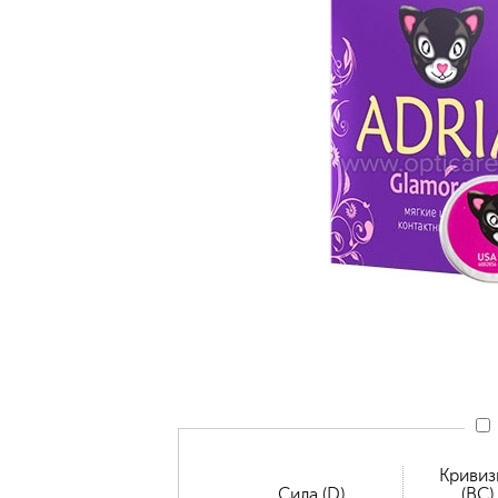
Кривиз
Сила (D)
(BC)