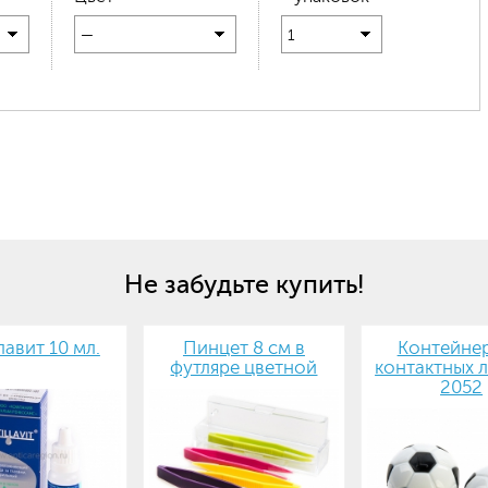
—
1
Не забудьте купить!
авит 10 мл.
Пинцет 8 см в
Контейнер
футляре цветной
контактных л
2052