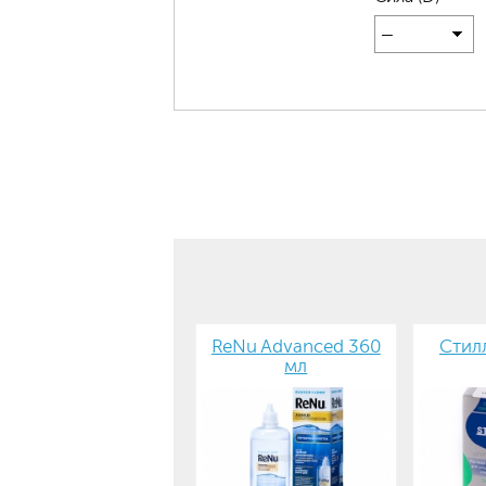
—
ReNu Advanced 360
Стилл
мл