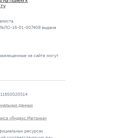
я на прием к
сту
алиста.
 №ЛО-16-01-007408 выдана
размещенные на сайте могут
111650020514
ональных данных
виса «Яндекс.Метрика»
фициальных ресурсах
сий соответствующих лиц.