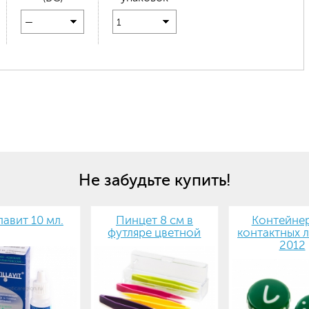
—
1
Не забудьте купить!
авит 10 мл.
Пинцет 8 см в
Контейнер
футляре цветной
контактных л
2012