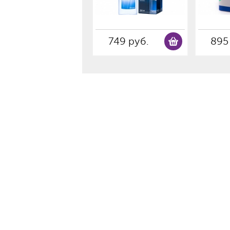
749 руб.
895