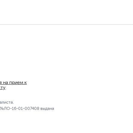
я на прием к
сту
алиста.
 №ЛО-16-01-007408 выдана