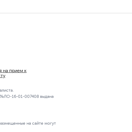
я на прием к
сту
алиста.
 №ЛО-16-01-007408 выдана
размещенные на сайте могут