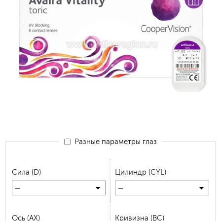
Разные параметры глаз
Сила (D)
Цилиндр (CYL)
—
—
Ось (AX)
Кривизна (BC)