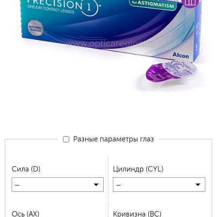
Разные параметры глаз
Сила (D)
Цилиндр (CYL)
—
—
Ось (AX)
Кривизна (BC)