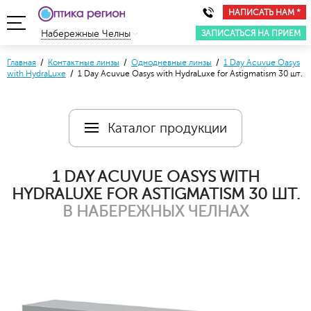
НАПИСАТЬ НАМ *
ЗАПИСАТЬСЯ НА ПРИЕМ
Набережные Челны
Главная
/
Контактные линзы
/
Однодневные линзы
/
1 Day Acuvue Oasys
with HydraLuxe
/ 1 Day Acuvue Oasys with HydraLuxe for Аstigmatism 30 шт.
Каталог продукции
1 DAY ACUVUE OASYS WITH
HYDRALUXE FOR АSTIGMATISM 30 ШТ.
В НАБЕРЕЖНЫХ ЧЕЛНАХ