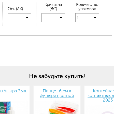
Кривизна
Количество
Ось (AX)
(BC)
упаковок
—
—
1
Не забудьте купить!
н Ультра 3мл.
Пинцет 6 см в
Контейнер
футляре цветной
контактных л
2025