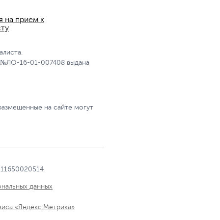
я на прием к
сту
алиста.
 №ЛО-16-01-007408 выдана
размещенные на сайте могут
111650020514
ональных данных
виса «Яндекс.Метрика»