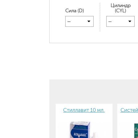
Цилиндр
Сила (D)
(CYL)
—
—
Стиллавит 10 мл.
Систей