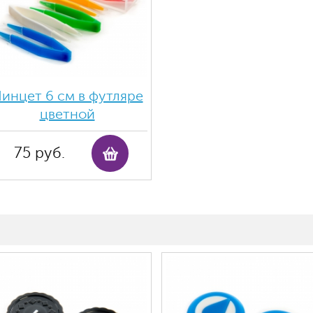
инцет 6 см в футляре
цветной
75 руб.