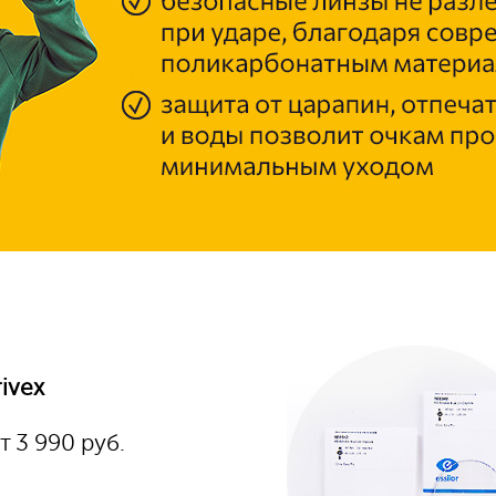
rivex
т
3 990
руб.