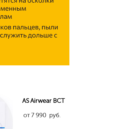
AS Airwear BCT
от
7 990
руб.