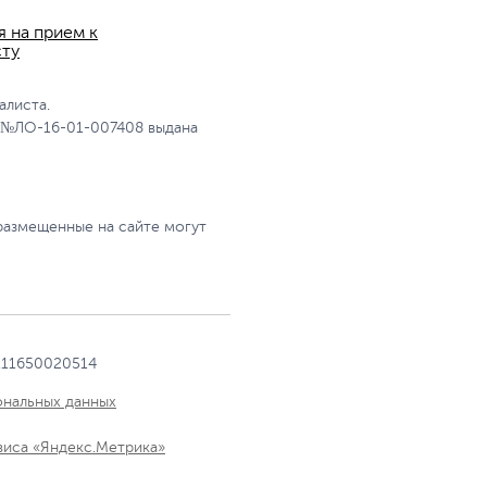
я на прием к
сту
алиста.
 №ЛО-16-01-007408 выдана
размещенные на сайте могут
111650020514
ональных данных
виса «Яндекс.Метрика»