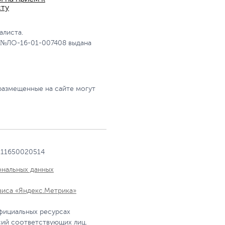
сту
алиста.
 №ЛО-16-01-007408 выдана
размещенные на сайте могут
111650020514
ональных данных
виса «Яндекс.Метрика»
фициальных ресурсах
сий соответствующих лиц.