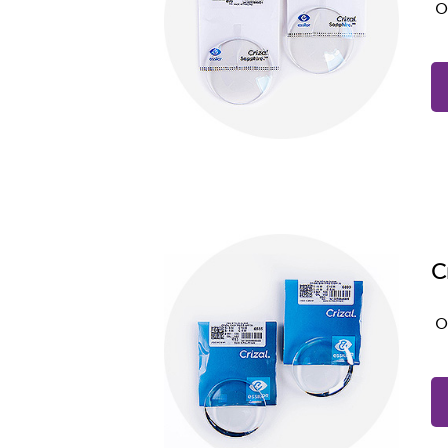
о
C
о