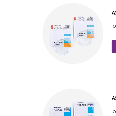
A
о
A
о