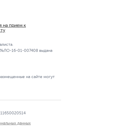
я на прием к
сту
алиста.
 №ЛО-16-01-007408 выдана
размещенные на сайте могут
111650020514
ональных данных