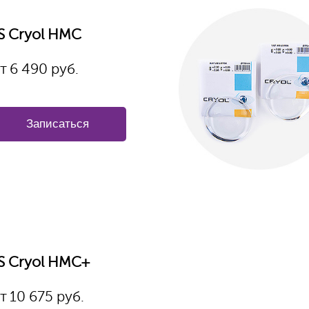
S Cryol HMC
т
6 490
руб.
Записаться
S Cryol HMC+
т
10 675 руб.