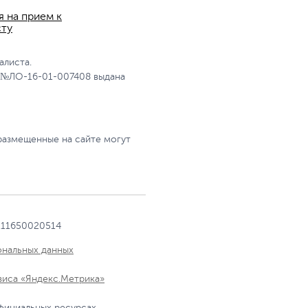
я на прием к
сту
алиста.
 №ЛО-16-01-007408 выдана
размещенные на сайте могут
111650020514
ональных данных
виса «Яндекс.Метрика»
фициальных ресурсах