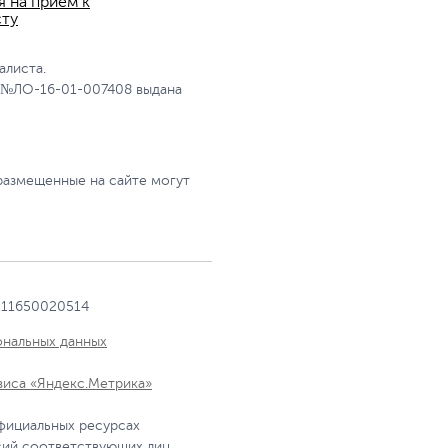
я на прием к
сту
алиста.
 №ЛО-16-01-007408 выдана
размещенные на сайте могут
111650020514
ональных данных
виса «Яндекс.Метрика»
фициальных ресурсах
сий соответствующих лиц.