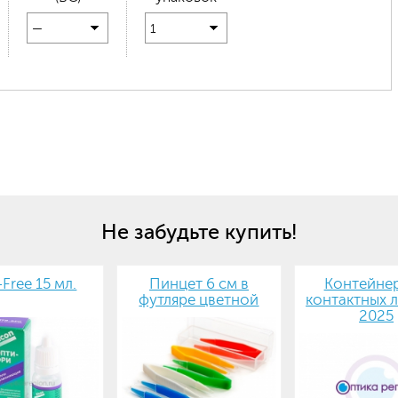
—
1
Не забудьте купить!
-Free 15 мл.
Пинцет 6 см в
Контейнер
футляре цветной
контактных л
2025