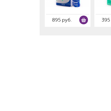
895 руб.
395