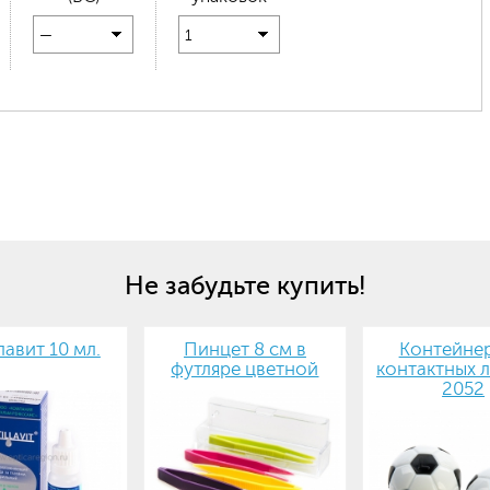
—
1
Не забудьте купить!
авит 10 мл.
Пинцет 8 см в
Контейнер
футляре цветной
контактных л
2052