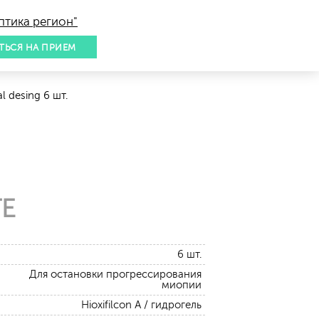
птика регион"
ТЬСЯ НА ПРИЕМ
l desing 6 шт.
ГЕ
6 шт.
Для остановки прогрессирования
миопии
Hioxifilcon А / гидрогель