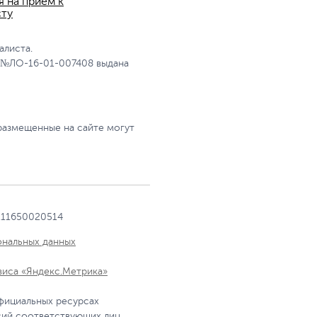
я на прием к
сту
алиста.
 №ЛО-16-01-007408 выдана
размещенные на сайте могут
111650020514
ональных данных
виса «Яндекс.Метрика»
фициальных ресурсах
сий соответствующих лиц.